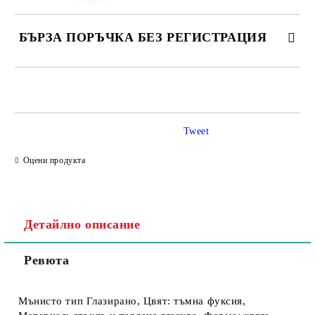
БЪРЗА ПОРЪЧКА БЕЗ РЕГИСТРАЦИЯ
Tweet
Съгласен съм с
Политика за личните данни
Оцени продукта
Ние ще се свържем с вас в рамките на работния ден.
Детайлно описание
Ревюта
Мънисто тип Глазирано, Цвят: тъмна фуксия,