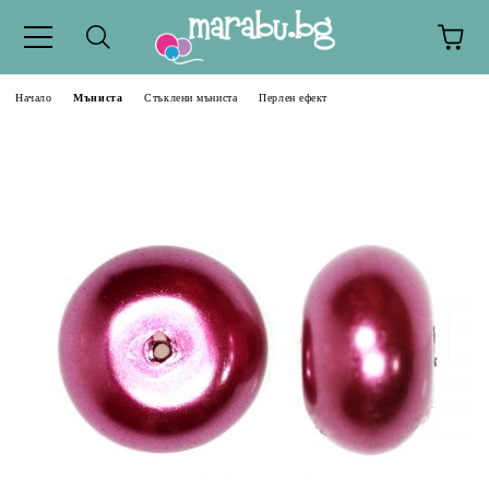
Начало
Мъниста
Стъклени мъниста
Перлен ефект