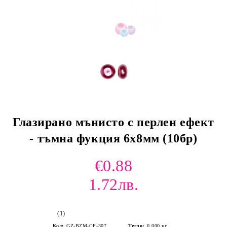
Глазирано мънисто с перлен ефект
- тъмна фукция 6х8мм (10бр)
€0.88
1.72лв.
(1)
Код:
GZ-BZM-CP-307
Тегло:
0.000
кг