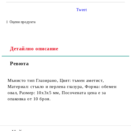
Tweet
Съгласен съм с
Политика за личните данни
Оцени продукта
Ние ще се свържем с вас в рамките на работния ден.
Детайлно описание
Ревюта
Мънисто тип Глазирано, Цвят: тъмен аметист,
Материал: стъкло и перлена глазура, Форма: обемен
овал, Размер: 10х3х5 мм, Посочената цена е за
опаковка от 10 броя.