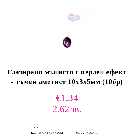
Глазирано мънисто с перлен ефект
- тъмен аметист 10х3х5мм (10бр)
€1.34
2.62лв.
(1)
Код:
GZ-BZM-CP-504
Тегло:
0.000
кг