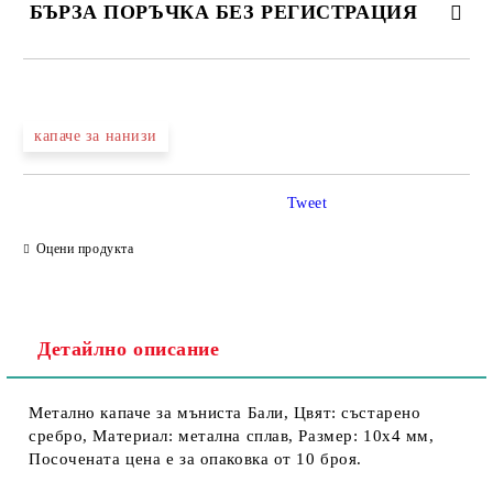
БЪРЗА ПОРЪЧКА БЕЗ РЕГИСТРАЦИЯ
капаче за нанизи
Съгласен съм с
Политика за личните данни
Tweet
Ние ще се свържем с вас в рамките на работния ден.
Оцени продукта
Детайлно описание
Метално капаче за мъниста Бали, Цвят: състарено
сребро, Материал: метална сплав, Размер: 10х4 мм,
Посочената цена е за опаковка от 10 броя.