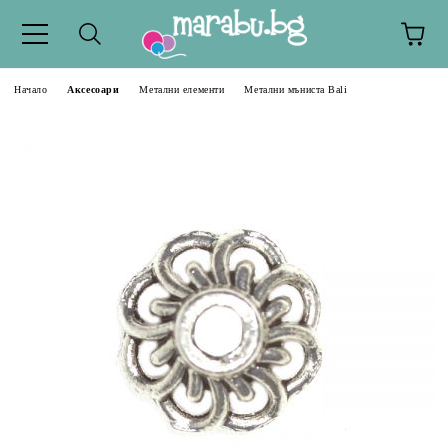
Начало
Аксесоари
Метални елементи
Метални мъниста Bali