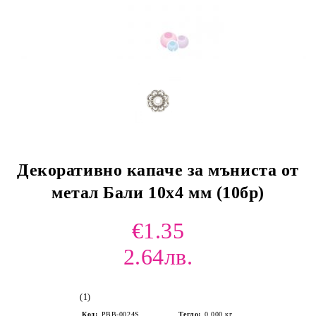
Декоративно капаче за мъниста от
метал Бали 10х4 мм (10бр)
€1.35
2.64лв.
(1)
Код:
PBB-0024S
Тегло:
0.000
кг