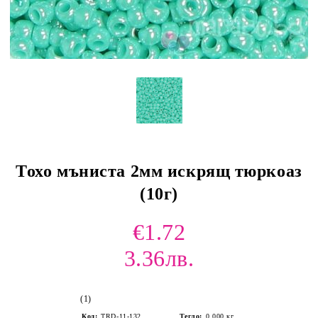
Тохо мъниста 2мм искрящ тюркоаз
(10г)
€1.72
3.36лв.
(1)
Код:
TRD-11-132
Тегло:
0.000
кг