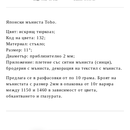
Японски мъниста Toho.
Цвят: искрящ тюркоаз;
Код на цвета: 132;
Материал: стъкло;
Размер: 11°;
Диаметър: приблизително 2 мм;
Приложение: плетене със ситни мъниста (синци),
бродерия с мъниста, декорация на текстил с мъниста.
Предлага се в разфасовки от по 10 грама. Броят на
мънистата с размер 2мм в опаковка от 10г варира
между 1150 и 1460 в зависимост от цвета,
обкантването и глазурата.