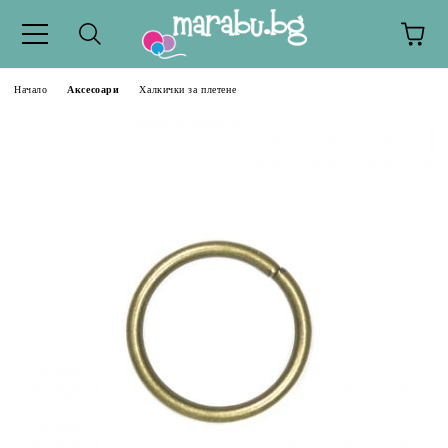
Начало
Аксесоари
Халкички за плетене