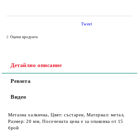
Tweet
Съгласен съм с
Политика за личните данни
Оцени продукта
Ние ще се свържем с вас в рамките на работния ден.
Детайлно описание
Ревюта
Видео
Метална халкичка, Цвят: състарен, Материал: метал,
Размер: 20 мм, Посочената цена е за опаковка от 15
брой