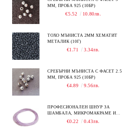
ММ, ПРОБА 925 (10БР)
€5.52
10.80лв.
ТОХО МЪНИСТА 2ММ ХЕМАТИТ
МЕТАЛИК (10Г)
€1.71
3.34лв.
СРЕБЪРНИ МЪНИСТА С ФАСЕТ 2.5
ММ, ПРОБА 925 (10БР)
€4.89
9.56лв.
ПРОФЕСИОНАЛЕН ШНУР ЗА
ШАМБАЛА, МИКРОМАКРАМЕ И
ВЪЗЛИ,GRIFFIN, ЦВЯТ ЛЮЛЯК1ММ
€0.22
0.43лв.
(1М)