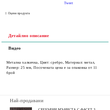
Tweet
Съгласен съм с
Политика за личните данни
Оцени продукта
Ние ще се свържем с вас в рамките на работния ден.
Детайлно описание
Видео
Метална халкичка, Цвят: сребро, Материал: метал,
Размер: 25 мм, Посочената цена е за опаковка от 11
брой
Най-продавани
СРЕБЪРНИ МЪНИСТА С ФАСЕТ 3