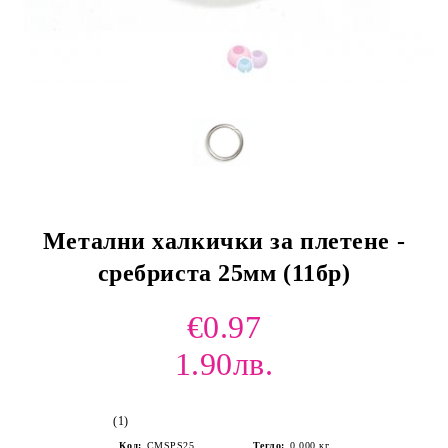
Метални халкички за плетене -
сребриста 25мм (11бр)
€0.97
1.90лв.
(1)
Код:
CMSPS25
Тегло:
0.000
кг