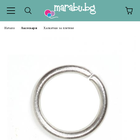
Начало
Аксесоари
Халкички за плетене