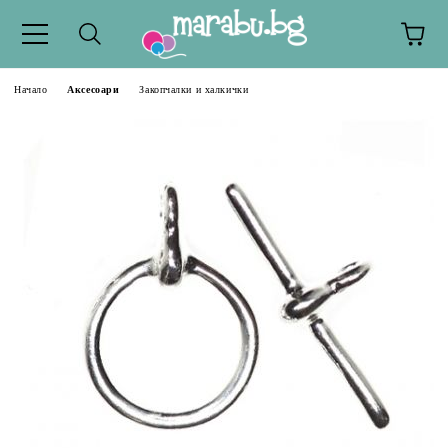
Начало
Аксесоари
Закопчалки и халкички