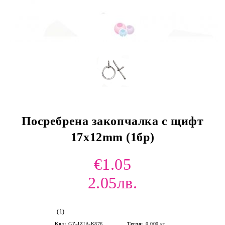
Посребрена закопчалка с щифт
17x12mm (1бр)
€1.05
2.05лв.
(1)
Код:
GZ-JZJA-K876
Тегло:
0.000
кг