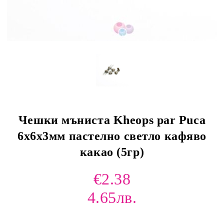
Чешки мъниста Kheops par Puca
6х6x3мм пастелно светло кафяво
какао (5гр)
€2.38
4.65лв.