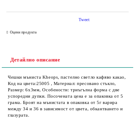
Tweet
Съгласен съм с
Политика за личните данни
Оцени продукта
Ние ще се свържем с вас в рамките на работния ден.
Детайлно описание
Чешки мъниста Kheops, пастелно светло кафяво какао,
Код на цвета:25005 , Материал: пресовано стъкло,
Размер: 6х3мм, Особености: триъгълна форма с две
успоредни дупки. Посочената цена е за опаковка от 5
грама. Броят на мънистата в опаковка от 5г варира
между 34 и 36 в зависимост от цвета, обкантването и
глазурата.