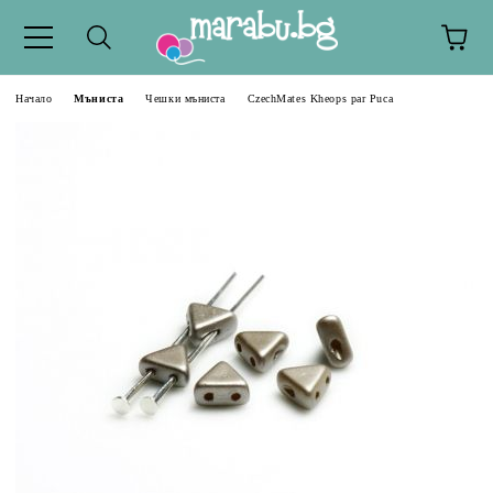
Начало
Мъниста
Чешки мъниста
CzechMates Kheops par Puca