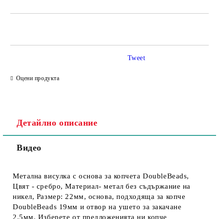
Tweet
Съгласен съм с
Политика за личните данни
Оцени продукта
Ние ще се свържем с вас в рамките на работния ден.
Детайлно описание
Видео
Метална висулка с основа за копчета DoubleBeads,
Цвят - сребро, Материал- метал без съдържание на
никел, Размер: 22мм, основа, подходяща за копче
DoubleBeads 19мм и отвор на ушето за закачане
2.5мм. Изберете от предложенията ни копче