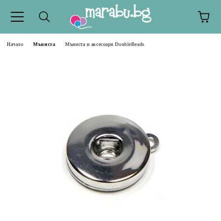
Начало
Мъниста
Мъниста и аксесоари DoubleBeads