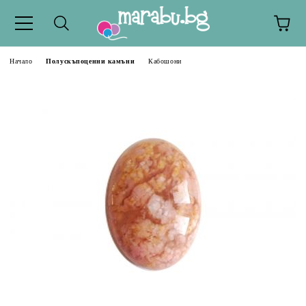
Начало
Полускъпоценни камъни
Кабошони