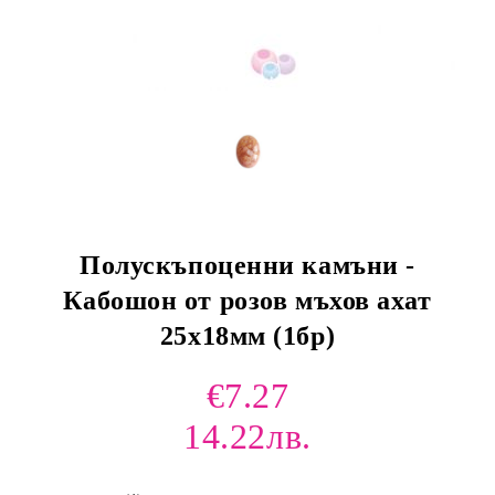
Полускъпоценни камъни -
Кабошон от розов мъхов ахат
25х18мм (1бр)
€7.27
14.22лв.