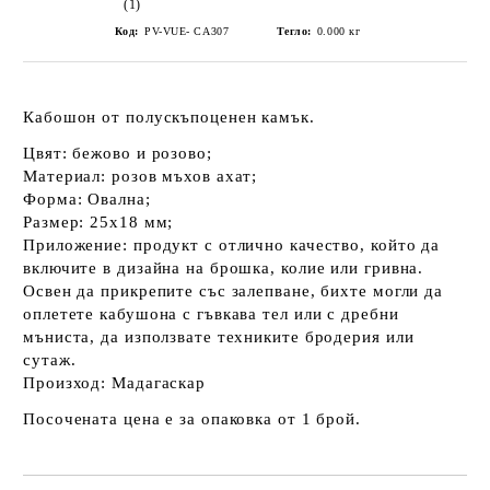
(1)
Код:
PV-VUЕ- CA307
Тегло:
0.000
кг
Кабошон от полускъпоценен камък.
Цвят: бежово и розово;
Материал: розов мъхов ахат;
Форма: Овална;
Размер: 25х18 мм;
Приложение: продукт с отлично качество, който да
включите в дизайна на брошка, колие или гривна.
Освен да прикрепите със залепване, бихте могли да
оплетете кабушона с гъвкава тел или с дребни
мъниста, да използвате техниките бродерия или
сутаж.
Произход: Мадагаскар
Посочената цена е за опаковка от 1 брой.