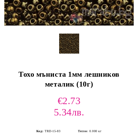
Тохо мъниста 1мм лешников
металик (10г)
€2.73
5.34лв.
Код:
TRD-15-83
Тегло:
0.000
кг