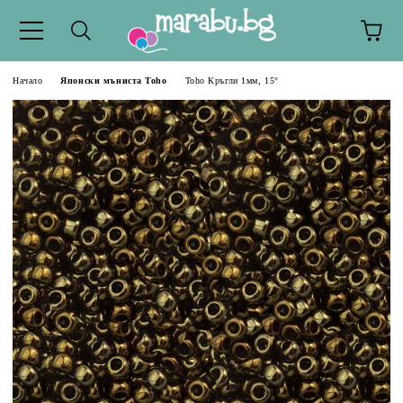
Начало
Японски мъниста Toho
Toho Кръгли 1мм, 15°