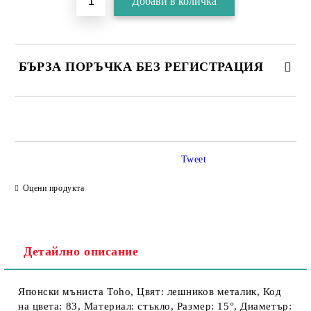
БЪРЗА ПОРЪЧКА БЕЗ РЕГИСТРАЦИЯ
Tweet
Съгласен съм с
Политика за личните данни
Оцени продукта
Ние ще се свържем с вас в рамките на работния ден.
Детайлно описание
Японски мъниста Toho, Цвят: лешников металик, Код
на цвета: 83, Материал: стъкло, Размер: 15°, Диаметър: