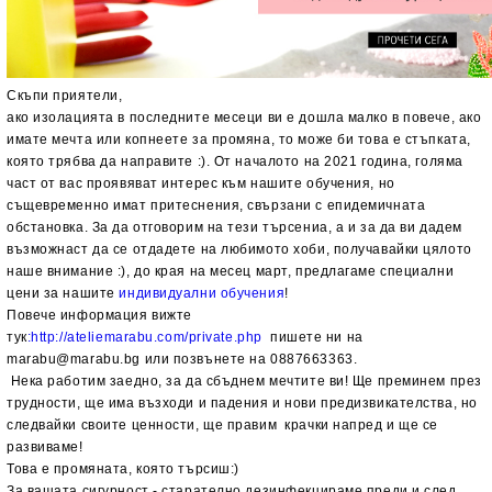
Скъпи приятели,
ако изолацията в последните месеци ви е дошла малко в повече, ако
имате мечта или копнеете за промяна, то може би това е стъпката,
която трябва да направите :).
От началото на 2021 година, голяма
част от вас проявяват интерес към нашите обучения, но
същевременно имат притеснения, свързани с епидемичната
обстановка. За да отговорим на тези търсениа, а и за да ви дадем
възможнаст да се отдадете на любимото хоби, получавайки цялото
наше внимание :), до края на месец март, предлагаме специални
цени за нашите
индивидуални обучения
!
Повече информация вижте
тук
:http://ateliemarabu.com/private.php
пишете ни на
marabu@marabu.bg или позвънете на 0887663363.
Нека работим заедно, за да сбъднем мечтите ви! Ще преминем през
трудности, ще има възходи и падения и нови предизвикателства, но
следвайки своите ценности, ще правим крачки напред и ще се
развиваме!
Това е промяната, която търсиш:)
За вашата сигурност - старателно дезинфекцираме преди и след