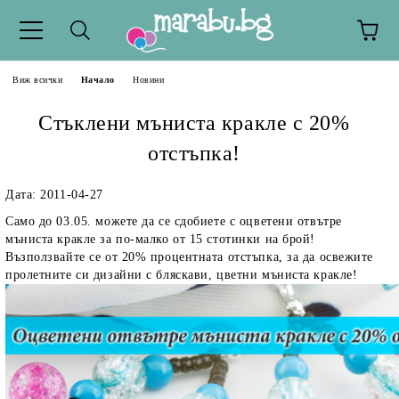
Виж всички
Начало
Новини
Стъклени мъниста кракле с 20%
отстъпка!
Дата: 2011-04-27
Само до 03.05. можете да се сдобиете с оцветени отвътре
мъниста кракле за по-малко от 15 стотинки на брой!
Възползвайте се от 20% процентната отстъпка, за да освежите
пролетните си дизайни с бляскави, цветни мъниста кракле!