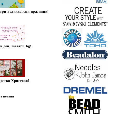
стри великденски празници!
н ден, marabu.bg!
дество Христово!
за новини