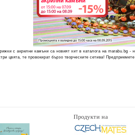
рижки с акрилни камъни са новият хит в каталога на marabu.bg - 
три цвята, те провокират бързо творческите сетива! Предприемете
Продукти на