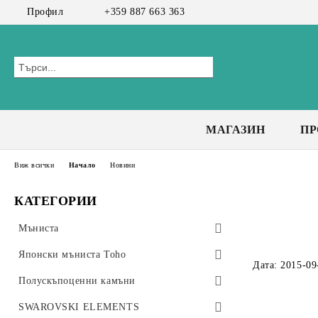
Профил
+359 887 663 363
МАГАЗИН
П
Виж всички
Начало
Новини
КАТЕГОРИИ
Мъниста
Preciosa мъниста
Японски мъниста Toho
Дата: 2015-09
Bicone 3 мм
Чешки мъниста
Toho Тръбички 9мм, #3
Полускъпоценни камъни
Bicone 4 мм
Toho Тръбички Усукани 9мм, #3
CzechMates Tiles
Стъклени мъниста
Клас А+
SWAROVSKI ELEMENTS