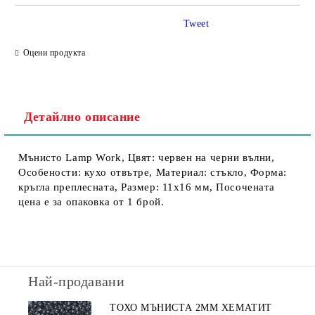
Tweet
Съгласен съм с
Политика за личните данни
Оцени продукта
Ние ще се свържем с вас в рамките на работния ден.
Детайлно описание
Мънисто Lamp Work, Цвят: червен на черни вълни,
Особености: кухо отвътре, Материал: стъкло, Форма:
кръгла преплесната, Размер: 11х16 мм, Посочената
цена е за опаковка от 1 брой.
Най-продавани
ТОХО МЪНИСТА 2ММ ХЕМАТИТ