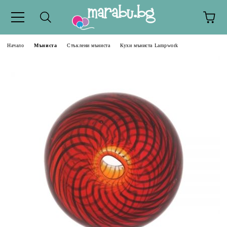
Начало
Мъниста
Стъклени мъниста
Кухи мъниста Lampwork