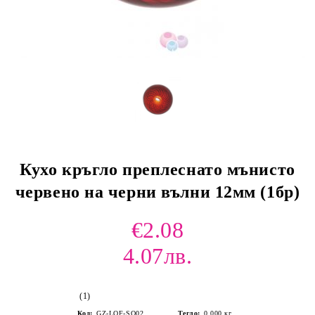
Кухо кръгло преплеснато мънисто
червено на черни вълни 12мм (1бр)
€2.08
4.07лв.
(1)
Код:
GZ-LOF-SQ02
Тегло:
0.000
кг