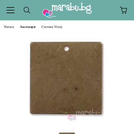
Начало
Аксесоари
Система Vintaj