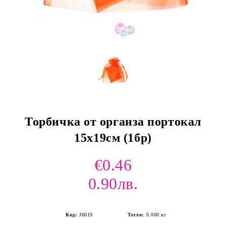
Торбичка от органза портокал
15х19см (1бр)
€0.46
0.90лв.
Код:
J6019
Тегло:
0.000
кг