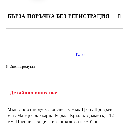
БЪРЗА ПОРЪЧКА БЕЗ РЕГИСТРАЦИЯ
Tweet
Съгласен съм с
Политика за личните данни
Оцени продукта
Ние ще се свържем с вас в рамките на работния ден.
Детайлно описание
Мънисто от полускъпоценен камък, Цвят: Прозрачен
мат, Материал: кварц, Форма: Кръгла, Диаметър: 12
мм, Посочената цена е за опаковка от 6 броя.