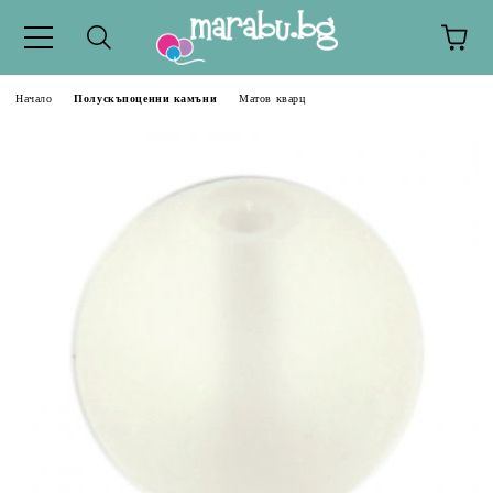
Начало
Полускъпоценни камъни
Матов кварц