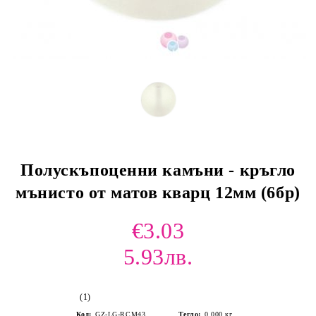
Полускъпоценни камъни - кръгло
мънисто от матов кварц 12мм (6бр)
€3.03
5.93лв.
(1)
Код:
GZ-LG-RCМ43
Тегло:
0.000
кг