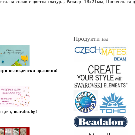
етална сплав с цветна глазура, Размер: 18х21мм, Посочената це
Продукти на
стри великденски празници!
н ден, marabu.bg!