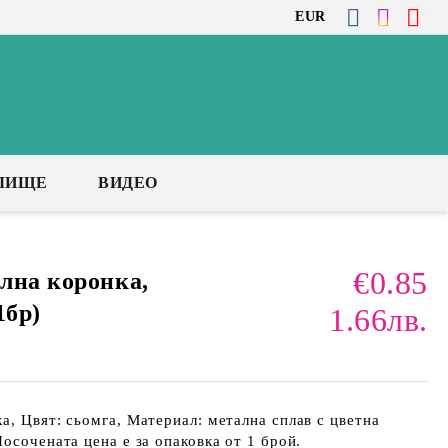
EUR
ЛИЩЕ
ВИДЕО
€0.85
лна коронка,
1бр)
1.66лв.
а, Цвят: сьомга, Материал: метална сплав с цветна
осочената цена е за опаковка от 1 брой.