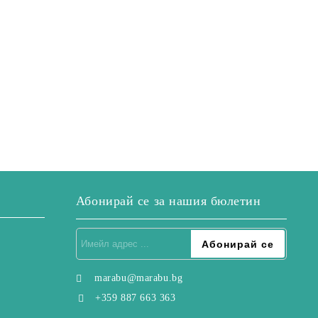
Абонирай се за нашия бюлетин
marabu@marabu.bg
+359 887 663 363