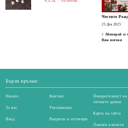
€5.52
10.80лв.
Честито Рож
25 Дек 2025
Абонирай се 
Виж всички
Бързи връзки:
Начало
Контакт
Поверителност на
личните данни
За нас
Рекламации
Карта на сайта
Вход
Въпроси и отговори
Лоялни клиенти