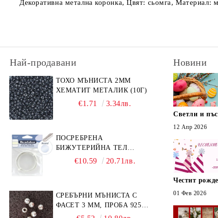
Декоративна метална коронка, Цвят: сьомга, Материал: м
Най-продавани
Новини
ТОХО МЪНИСТА 2ММ
ХЕМАТИТ МЕТАЛИК (10Г)
€1.71
3.34лв.
Светли и пъ
12 Апр 2026
ПОСРЕБРЕНА
БИЖУТЕРИЙНА ТЕЛ
GERMAN STYLE 20G (1БР)
€10.59
20.71лв.
Честит рожде
01 Фев 2026
СРЕБЪРНИ МЪНИСТА С
ФАСЕТ 3 ММ, ПРОБА 925
(10БР)