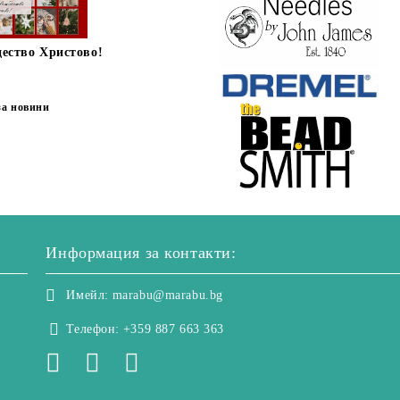
дество Христово!
за новини
Информация за контакти:
Имейл:
marabu@marabu.bg
Телефон:
+359 887 663 363