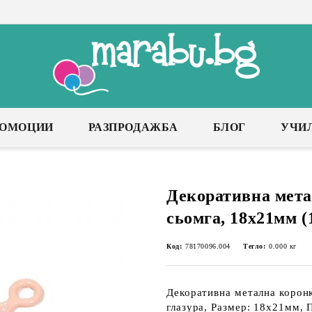
РОМОЦИИ
РАЗПРОДАЖБА
БЛОГ
УЧИ
Декоративна мета
сьомга, 18х21мм (
Код:
78170096.004
Тегло:
0.000
кг
Декоративна метална коронк
глазура, Размер: 18х21мм, П