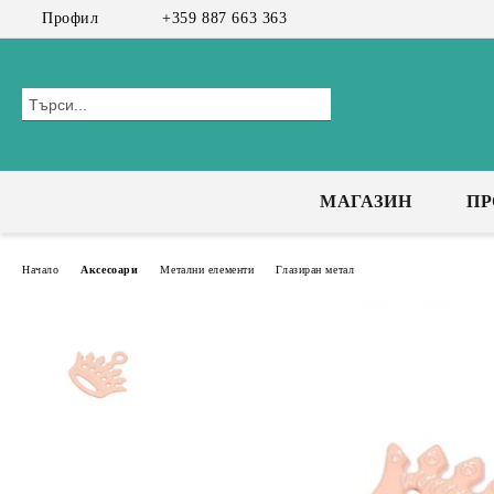
Профил
+359 887 663 363
МАГАЗИН
П
Начало
Аксесоари
Метални елементи
Глазиран метал