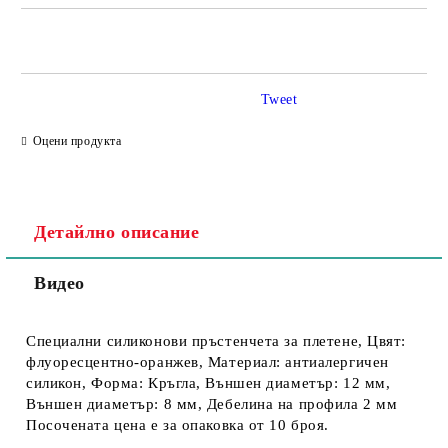
Tweet
Съгласен съм с
Политика за личните данни
Оцени продукта
Ние ще се свържем с вас в рамките на работния ден.
Детайлно описание
Видео
Специални силиконови пръстенчета за плетене, Цвят:
флуоресцентно-оранжев, Материал: антиалергичен
силикон, Форма: Кръгла, Външен диаметър: 12 мм,
Външен диаметър: 8 мм, Дебелина на профила 2 мм
Посочената цена е за опаковка от 10 броя.