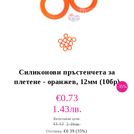
Силиконови пръстенчета за
плетене - оранжев, 12мм (10бр)
-35%
€0.73
1.43лв.
Каталожна цена:
€1.12
2.19лв.
€0.39 (35%)
Отстъпка: