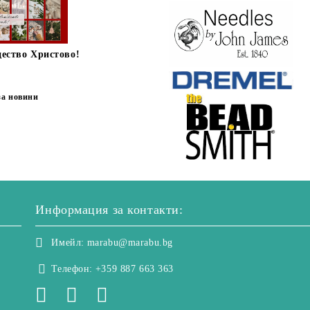
дество Христово!
за новини
Информация за контакти:
Имейл:
marabu@marabu.bg
Телефон:
+359 887 663 363