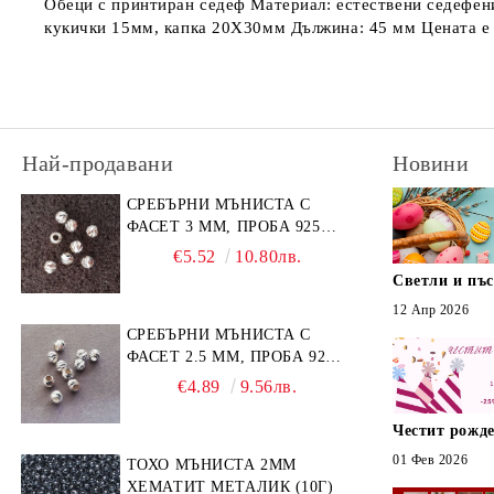
Обеци с принтиран седеф Материал: естествени седефени 
кукички 15мм, капка 20Х30мм Дължина: 45 мм Цената е 
Най-продавани
Новини
СРЕБЪРНИ МЪНИСТА С
ФАСЕТ 3 ММ, ПРОБА 925
(10БР)
€5.52
10.80лв.
Светли и пъ
12 Апр 2026
СРЕБЪРНИ МЪНИСТА С
ФАСЕТ 2.5 ММ, ПРОБА 925
(10БР)
€4.89
9.56лв.
Честит рожде
01 Фев 2026
ТОХО МЪНИСТА 2ММ
ХЕМАТИТ МЕТАЛИК (10Г)