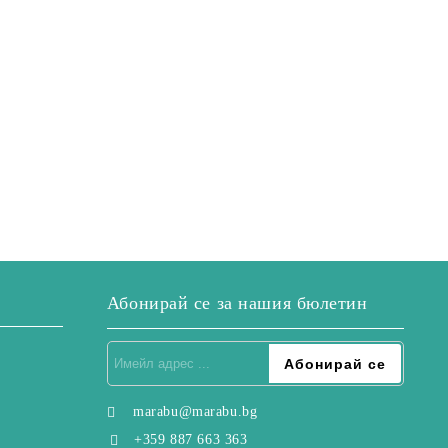
Абонирай се за нашия бюлетин
marabu@marabu.bg
+359 887 663 363