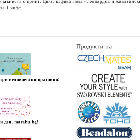
мъниста с принт, Цвят: кафява гама - леопардов и животински
за 1 чифт.
Продукти на
стри великденски празници!
н ден, marabu.bg!