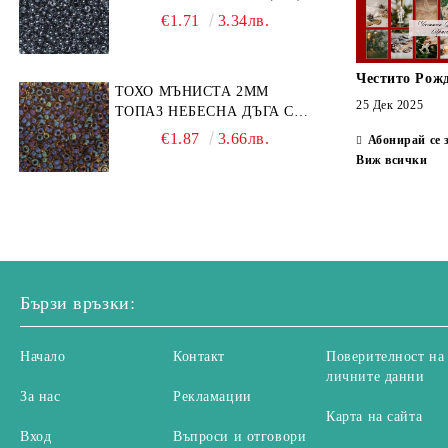
€1.71
3.34лв.
Честито Рож
ТОХО МЪНИСТА 2ММ
25 Дек 2025
ТОПАЗ НЕБЕСНА ДЪГА С
ЧЕРЕН КАНТ (10Г)
€1.87
3.66лв.
Абонирай се 
Виж всички
Бързи връзки:
Начало
Контакт
Поверителност на
личните данни
За нас
Рекламации
Карта на сайта
Вход
Въпроси и отговори