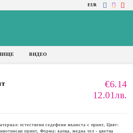
EUR
ЛИЩЕ
ВИДЕО
€6.14
нт
12.01лв.
териал: естествени седефени мъниста с принт, Цвят:
животински принт, Форма: капка, медна тел - цветна