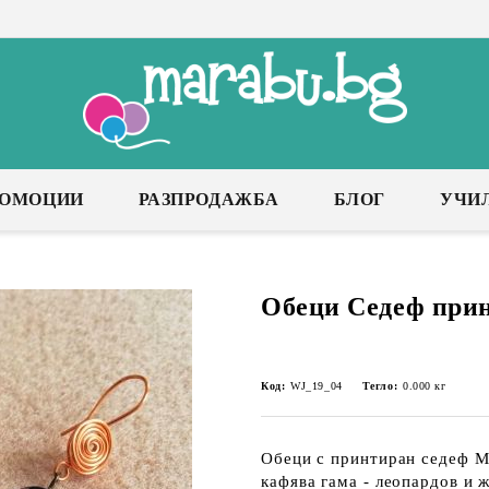
РОМОЦИИ
РАЗПРОДАЖБА
БЛОГ
УЧИ
Обеци Седеф при
Код:
WJ_19_04
Тегло:
0.000
кг
Обеци с принтиран седеф Ма
кафява гама - леопардов и 